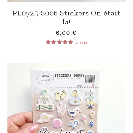
PL0725-S006 Stickers On était
là!
6,00
€
0 avis