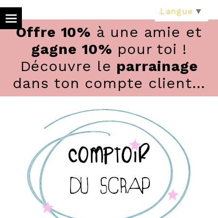
Panneau de gestion des cookies
Langue
▼
Offre 10%
à une amie et
gagne 10%
pour toi !
Découvre le
parrainage
dans ton compte client...