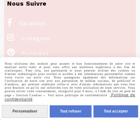
Nous Suivre

Facebook

Instagram

Pinterest
Nous utilisons des cookies pour assurer le bon fonctionnement de notre site et

Youtube
analyser notre trafic et pour vous offrir une meilleure expérience à des fins de
statistiques. Pour cela, nos partenaires et nous peuvent utiliser des cookies ou
d'autres technologies pour stocker et accéder à des informations personnelles comme
votre visite sur notre site. Nous partageons également des informations sur
l'utilisation de notre site avec nos partenaires de médias sociaux, de publicité et
d'analyse, qui peuvent combiner celles-ci avec d'autres informations que vous leur
Votre Email
avez fournies ou qu'ils ont collectées lors de votre utilisation de leurs services. Vous
pouvez retirer votre consentement, enregistré pour 6 mois, à l'aide du lien en pied de
Politique de
page « Gestion Cookies ». Voir notre politique de confidentialité :
confidentialité
Personnaliser
Tout refuser
Tout accepter
Prénom