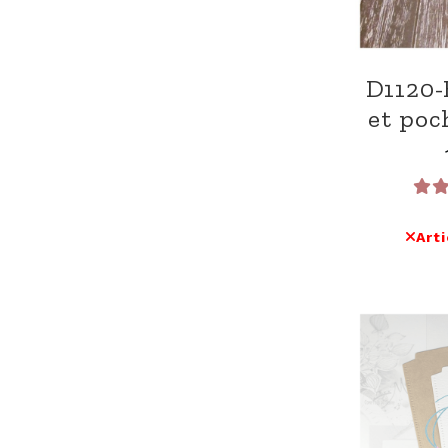
D1120-
et poc
Art