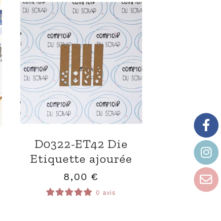
D0322-ET42 Die
x
Etiquette ajourée
8,00
€
0 avis