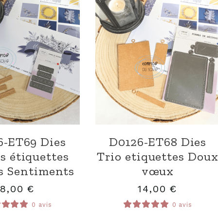
6-ET69 Dies
D0126-ET68 Dies
es étiquettes
Trio etiquettes Dou
s Sentiments
vœux
8,00
€
14,00
€
0 avis
0 avis