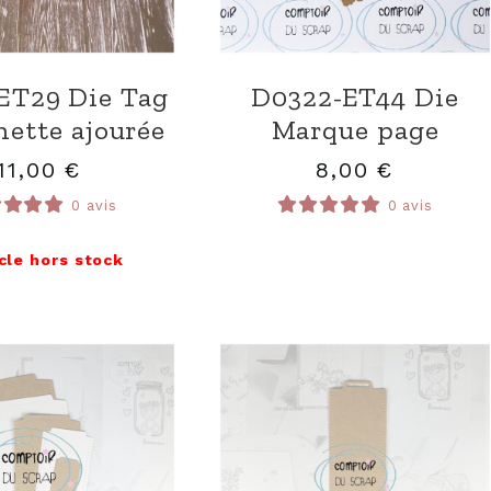
ET29 Die Tag
D0322-ET44 Die
hette ajourée
Marque page
11,00
€
8,00
€
0 avis
0 avis
icle hors stock