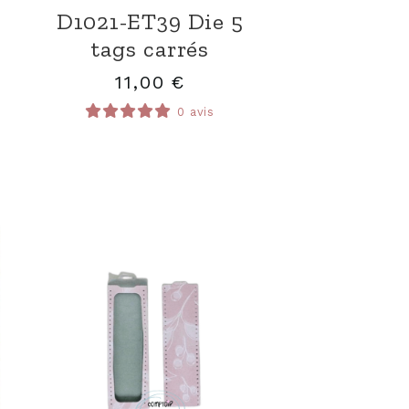
D1021-ET39 Die 5
s
tags carrés
11,00
€
0 avis