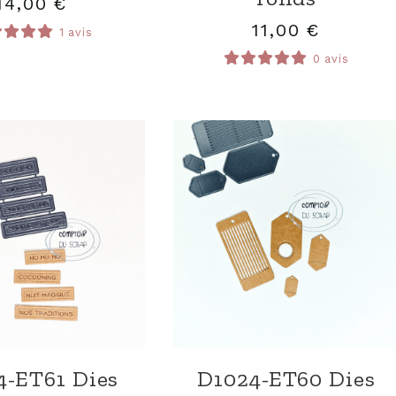
14,00
€
11,00
€
1 avis
0 avis
4-ET61 Dies
D1024-ET60 Dies