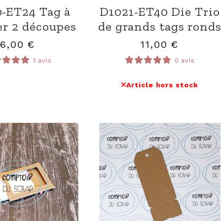
-ET24 Tag à
D1021-ET40 Die Trio
er 2 découpes
de grands tags rond
6,00
€
11,00
€
1 avis
0 avis
Article hors stock