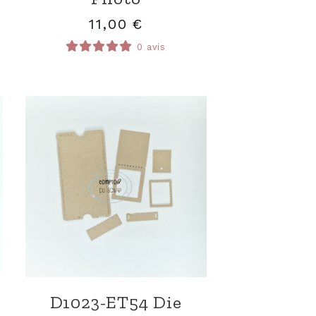
11,00
€
0 avis
D1023-ET54 Die