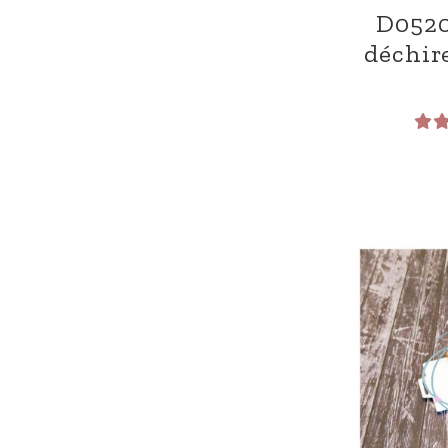
D0520
déchir