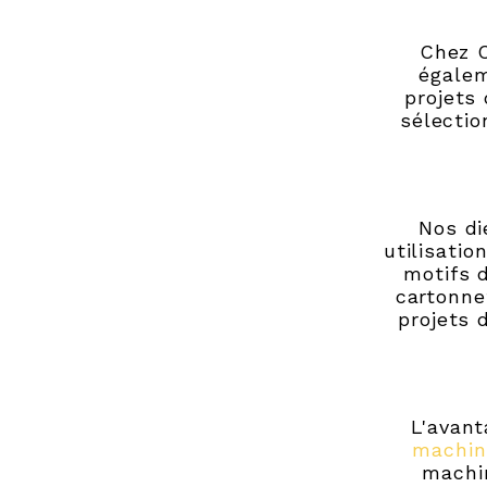
Chez C
égalem
projets
sélectio
Nos di
utilisati
motifs 
cartonne
projets 
L'avant
machin
machin