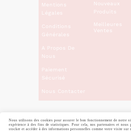
Nouveaux
Mentions
Produits
Légales
Meilleures
Conditions
Ventes
Générales
A Propos De
Nous
Paiement
Sécurisé
Nous Contacter
Nous utilisons des cookies pour assurer le bon fonctionnement de notre site
MENTIONS LÉGALES
CONDITIONS GÉNÉ
expérience à des fins de statistiques. Pour cela, nos partenaires et nous
stocker et accéder à des informations personnelles comme votre visite sur