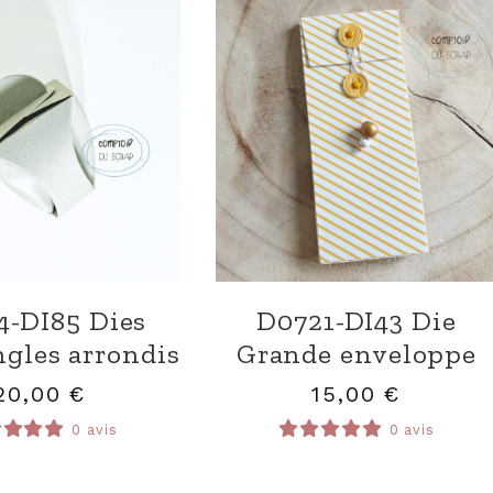
4-DI85 Dies
D0721-DI43 Die
ngles arrondis
Grande enveloppe
20,00
€
15,00
€
0 avis
0 avis