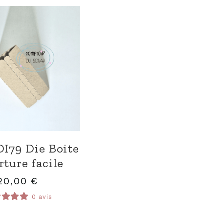
I79 Die Boite
rture facile
20,00
€
0 avis