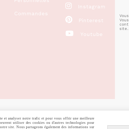
Personnelles

Instagram
Commandes
Vous

Pinterest
Vous
cont
site.

Youtube
 et analyser notre trafic et pour vous offrir une meilleure
RALES DE VENTE
POLITIQUE DE CONFIDENTIALITÉ
GESTION COOKIE
 peuvent utiliser des cookies ou d'autres technologies pour
 notre site. Nous partageons également des informations sur