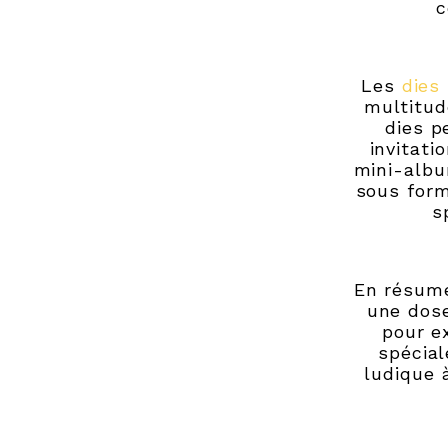
c
Les
dies
multitud
dies p
invitat
mini-albu
sous form
s
En résumé
une dose
pour e
spécial
ludique 