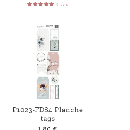
0 avis
P1023-FDS4 Planche
tags
1,80
€