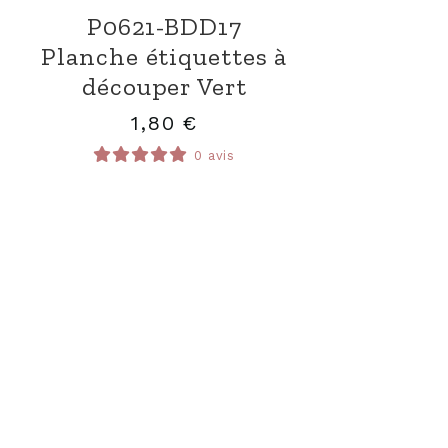
P0621-BDD17
Planche étiquettes à
découper Vert
1,80
€
0 avis