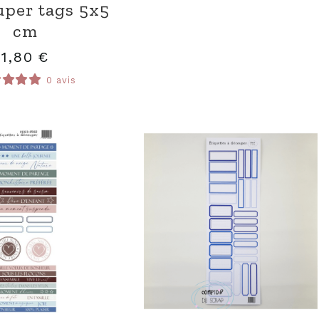
uper tags 5x5
cm
1,80
€
0 avis