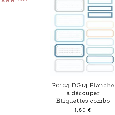
0 avis
P0124-DG14 Planche
à découper
Etiquettes combo
1,80
€