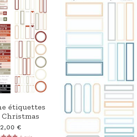
e étiquettes
 Christmas
2,00
€