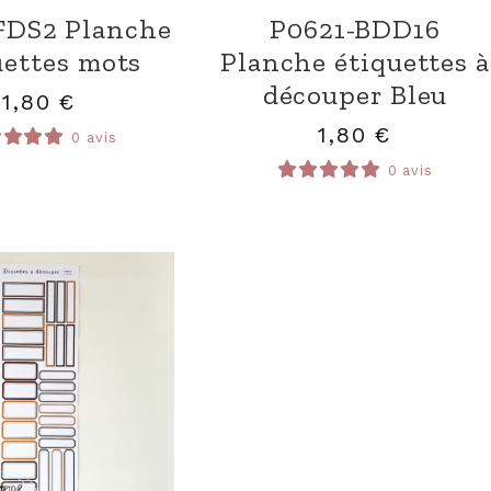
FDS2 Planche
P0621-BDD16
uettes mots
Planche étiquettes à
découper Bleu
1,80
€
1,80
€
0 avis
0 avis