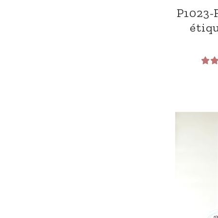
P1023-
étiq