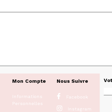
Vo
Mon Compte
Nous Suivre

Informations
Facebook
Personnelles

Instagram