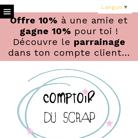
Panneau de gestion des cookies
Langue
▼
Offre 10%
à une amie et
gagne 10%
pour toi !
Découvre le
parrainage
dans ton compte client...