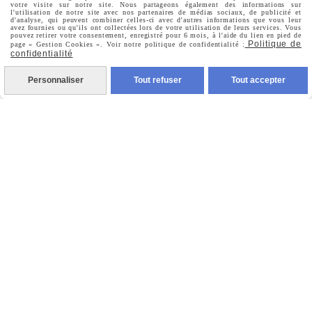
votre visite sur notre site. Nous partageons également des informations sur
Mon Compte
l'utilisation de notre site avec nos partenaires de médias sociaux, de publicité et
d'analyse, qui peuvent combiner celles-ci avec d'autres informations que vous leur
avez fournies ou qu'ils ont collectées lors de votre utilisation de leurs services. Vous
pouvez retirer votre consentement, enregistré pour 6 mois, à l'aide du lien en pied de
Politique de
page « Gestion Cookies ». Voir notre politique de confidentialité :
Informations Personnelles
confidentialité
Personnaliser
Tout refuser
Tout accepter
Commandes
Nous Suivre

Facebook

Instagram

Pinterest

Youtube