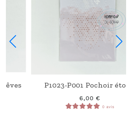
S1023-E001 Stickers puffy Mots
6,00
€
0 avis