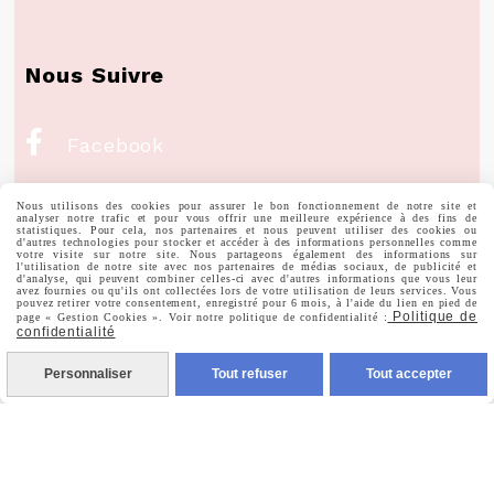
Nous Suivre

Facebook

Instagram
Nous utilisons des cookies pour assurer le bon fonctionnement de notre site et
analyser notre trafic et pour vous offrir une meilleure expérience à des fins de
statistiques. Pour cela, nos partenaires et nous peuvent utiliser des cookies ou

d'autres technologies pour stocker et accéder à des informations personnelles comme
Pinterest
votre visite sur notre site. Nous partageons également des informations sur
l'utilisation de notre site avec nos partenaires de médias sociaux, de publicité et
d'analyse, qui peuvent combiner celles-ci avec d'autres informations que vous leur
avez fournies ou qu'ils ont collectées lors de votre utilisation de leurs services. Vous

Youtube
pouvez retirer votre consentement, enregistré pour 6 mois, à l'aide du lien en pied de
Politique de
page « Gestion Cookies ». Voir notre politique de confidentialité :
confidentialité
Votre Email
Personnaliser
Tout refuser
Tout accepter
Prénom