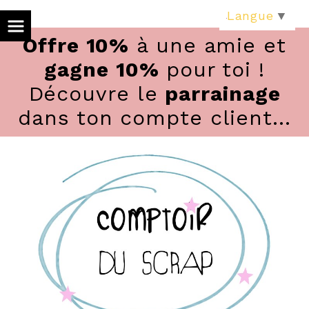
Panneau de gestion des cookies
Langue
▼
Offre 10%
à une amie et
gagne 10%
pour toi !
Découvre le
parrainage
dans ton compte client...