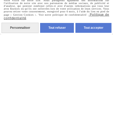
votre visite sur notre site. Nous partageons également des informations sur
Mon Compte
l'utilisation de notre site avec nos partenaires de médias sociaux, de publicité et
d'analyse, qui peuvent combiner celles-ci avec d'autres informations que vous leur
avez fournies ou qu'ils ont collectées lors de votre utilisation de leurs services. Vous
pouvez retirer votre consentement, enregistré pour 6 mois, à l'aide du lien en pied de
Politique de
page « Gestion Cookies ». Voir notre politique de confidentialité :
Informations Personnelles
confidentialité
Personnaliser
Tout refuser
Tout accepter
Commandes
Nous Suivre

Facebook

Instagram

Pinterest

Youtube