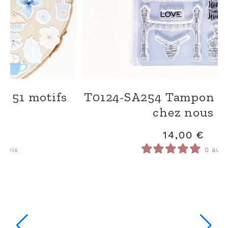
e
P0124-DG0 Papier Kit imprimé
Douceur givrée
11,00
€
0 avis