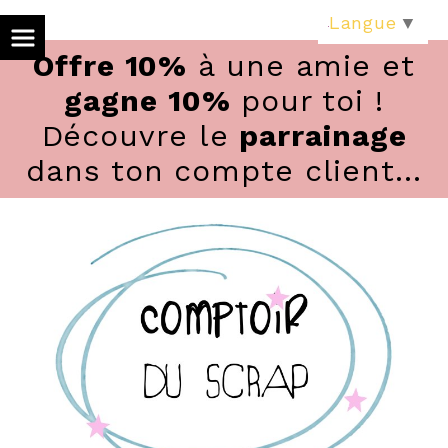
Panneau de gestion des cookies
Langue
▼
Offre 10%
à une amie et
gagne 10%
pour toi !
Découvre le
parrainage
dans ton compte client...