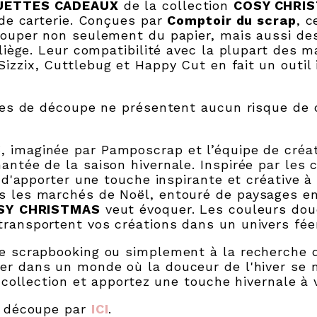
UETTES CADEAUX
de la collection
COSY CHRI
 de carterie. Conçues par
Comptoir du scrap
, c
ouper non seulement du papier, mais aussi des
liège. Leur compatibilité avec la plupart des 
zzix, Cuttlebug et Happy Cut en fait un outil 
ces de découpe ne présentent aucun risque de 
S
, imaginée par Pamposcrap et l’équipe de créa
ntée de la saison hivernale. Inspirée par les 
 d'apporter une touche inspirante et créative à
 les marchés de Noël, entouré de paysages en
SY
CHRISTMAS
veut évoquer. Les couleurs douc
ansportent vos créations dans un univers fée
e scrapbooking ou simplement à la recherche 
er dans un monde où la douceur de l'hiver se m
 collection et apportez une touche hivernale à 
e découpe par
ICI
.