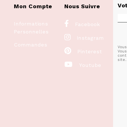
Vo
Mon Compte
Nous Suivre

Informations
Facebook
Personnelles

Instagram
Commandes
Vous

Pinterest
Vous
cont
site.

Youtube