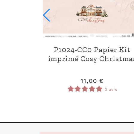
T1024-SA279 Tampons
D1
Lettre au Père Noël
14,00
€
0 avis