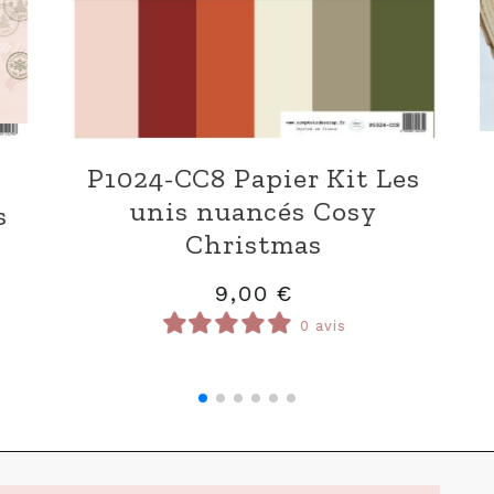
024-DI85 Dies Boîte
D1024-
angles arrondis
Pers
20,00
€
1
0 avis