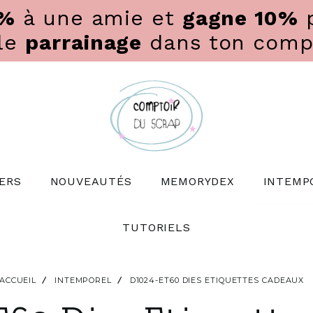
0%
à une amie et
gagne 10%
p
 le
parrainage
dans ton compte
ERS
NOUVEAUTÉS
MEMORYDEX
INTEMP
TUTORIELS
ACCUEIL
INTEMPOREL
D1024-ET60 DIES ETIQUETTES CADEAUX