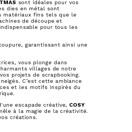
STMAS
sont idéales pour vos
es dies en métal sont
 matériaux fins tels que le
machines de découpe et
indispensable pour tous les
coupure, garantissant ainsi une
trices, vous plonge dans
charmants villages de notre
 vos projets de scrapbooking.
neigés. C’est cette ambiance
es et les motifs inspirés du
rique.
d'une escapade créative,
COSY
êle à la magie de la créativité.
vos créations.