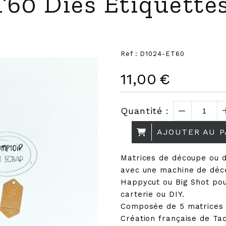
60 Dies Etiquette
Ref :
D1024-ET60
11,00
€
Quantité :
AJOUTER AU P
Matrices de découpe ou 
avec une machine de déc
Happycut ou Big Shot pou
carterie ou DIY.
Composée de 5 matrices
Création française de Ta