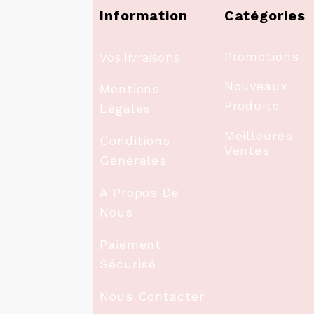
Information
Catégories
Promotions
Vos livraisons
Nouveaux
Mentions
Produits
Légales
Meilleures
Conditions
Ventes
Générales
A Propos De
Nous
Paiement
Sécurisé
Nous Contacter