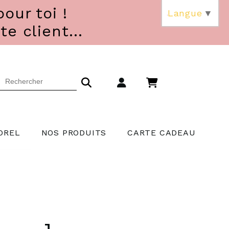
our toi !
Langue
▼
 client...
OREL
NOS PRODUITS
CARTE CADEAU