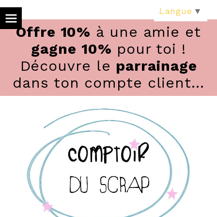
Panneau de gestion des cookies
Langue
▼
Offre 10%
à une amie et
gagne 10%
pour toi !
Découvre le
parrainage
dans ton compte client...