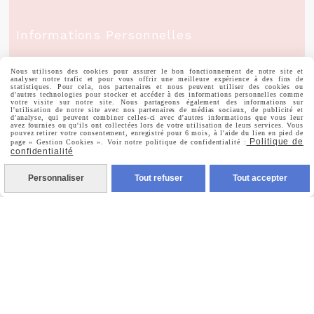
Informations Personnelles
Commandes
Nous utilisons des cookies pour assurer le bon fonctionnement de notre site et
analyser notre trafic et pour vous offrir une meilleure expérience à des fins de
statistiques. Pour cela, nos partenaires et nous peuvent utiliser des cookies ou
d'autres technologies pour stocker et accéder à des informations personnelles comme
votre visite sur notre site. Nous partageons également des informations sur
l'utilisation de notre site avec nos partenaires de médias sociaux, de publicité et
d'analyse, qui peuvent combiner celles-ci avec d'autres informations que vous leur
avez fournies ou qu'ils ont collectées lors de votre utilisation de leurs services. Vous
pouvez retirer votre consentement, enregistré pour 6 mois, à l'aide du lien en pied de
Nous Suivre
Politique de
page « Gestion Cookies ». Voir notre politique de confidentialité :
confidentialité

Personnaliser
Tout refuser
Tout accepter
Facebook

Instagram

Pinterest

Youtube