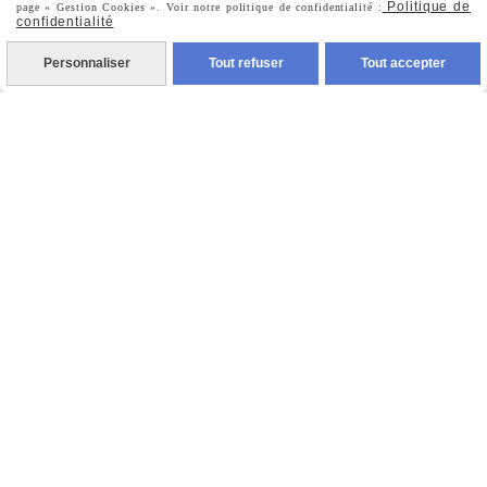
Politique de
Nous Suivre
page « Gestion Cookies ». Voir notre politique de confidentialité :
confidentialité
Personnaliser
Tout refuser
Tout accepter

Facebook

Instagram

Pinterest

Youtube
Votre Email
Prénom