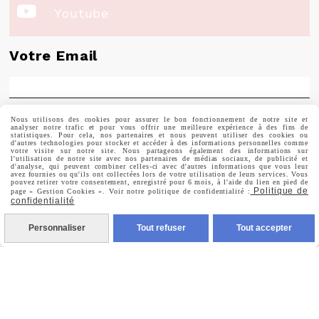

Youtube
Votre Email
Nous utilisons des cookies pour assurer le bon fonctionnement de notre site et
Prénom
analyser notre trafic et pour vous offrir une meilleure expérience à des fins de
statistiques. Pour cela, nos partenaires et nous peuvent utiliser des cookies ou
d'autres technologies pour stocker et accéder à des informations personnelles comme
votre visite sur notre site. Nous partageons également des informations sur
l'utilisation de notre site avec nos partenaires de médias sociaux, de publicité et
d'analyse, qui peuvent combiner celles-ci avec d'autres informations que vous leur
avez fournies ou qu'ils ont collectées lors de votre utilisation de leurs services. Vous
pouvez retirer votre consentement, enregistré pour 6 mois, à l'aide du lien en pied de
Politique de
page « Gestion Cookies ». Voir notre politique de confidentialité :
Valider
confidentialité
Personnaliser
Tout refuser
Tout accepter
Vous pouvez vous désinscrire à tout moment. Vous
trouverez pour cela nos informations de contact dans les
conditions d'utilisation du site.