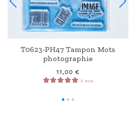
 de
P0623-EB3 Petites phrases sur
bandes couleurs
1,80
€
0 avis