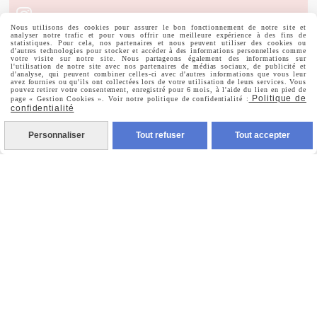

Instagram
Nous utilisons des cookies pour assurer le bon fonctionnement de notre site et
analyser notre trafic et pour vous offrir une meilleure expérience à des fins de
statistiques. Pour cela, nos partenaires et nous peuvent utiliser des cookies ou

Pinterest
d'autres technologies pour stocker et accéder à des informations personnelles comme
votre visite sur notre site. Nous partageons également des informations sur
l'utilisation de notre site avec nos partenaires de médias sociaux, de publicité et
d'analyse, qui peuvent combiner celles-ci avec d'autres informations que vous leur

Youtube
avez fournies ou qu'ils ont collectées lors de votre utilisation de leurs services. Vous
pouvez retirer votre consentement, enregistré pour 6 mois, à l'aide du lien en pied de
Politique de
page « Gestion Cookies ». Voir notre politique de confidentialité :
confidentialité
Votre Email
Personnaliser
Tout refuser
Tout accepter
Prénom
Valider
Vous pouvez vous désinscrire à tout moment. Vous
trouverez pour cela nos informations de contact dans les