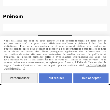
Prénom
Valider
Nous utilisons des cookies pour assurer le bon fonctionnement de notre site et
analyser notre trafic et pour vous offrir une meilleure expérience à des fins de
statistiques. Pour cela, nos partenaires et nous peuvent utiliser des cookies ou
d'autres technologies pour stocker et accéder à des informations personnelles comme
votre visite sur notre site. Nous partageons également des informations sur
Vous pouvez vous désinscrire à tout moment. Vous
l'utilisation de notre site avec nos partenaires de médias sociaux, de publicité et
trouverez pour cela nos informations de contact dans les
d'analyse, qui peuvent combiner celles-ci avec d'autres informations que vous leur
conditions d'utilisation du site.
avez fournies ou qu'ils ont collectées lors de votre utilisation de leurs services. Vous
pouvez retirer votre consentement, enregistré pour 6 mois, à l'aide du lien en pied de
Politique de
page « Gestion Cookies ». Voir notre politique de confidentialité :
confidentialité
Personnaliser
Tout refuser
Tout accepter
MENTIONS LÉGALES
CONDITIONS GÉNÉRALES DE VENTE
POLITIQUE DE CONFIDENTIALITÉ
GESTION COOKIES
MON COMPTE
CRÉÉ AVEC CMONSITE