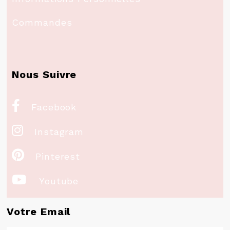
Commandes
Nous Suivre

Facebook

Instagram

Pinterest

Youtube
Votre Email