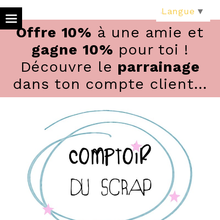
Panneau de gestion des cookies
Langue
▼
Offre 10%
à une amie et
gagne 10%
pour toi !
Découvre le
parrainage
dans ton compte client...