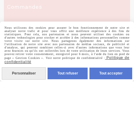
Commandes
Nous utilisons des cookies pour assurer le bon fonctionnement de notre site et
analyser notre trafic et pour vous offrir une meilleure expérience à des fins de
statistiques. Pour cela, nos partenaires et nous peuvent utiliser des cookies ou
Nous Suivre
d'autres technologies pour stocker et accéder à des informations personnelles comme
votre visite sur notre site. Nous partageons également des informations sur
l'utilisation de notre site avec nos partenaires de médias sociaux, de publicité et
d'analyse, qui peuvent combiner celles-ci avec d'autres informations que vous leur
avez fournies ou qu'ils ont collectées lors de votre utilisation de leurs services. Vous

pouvez retirer votre consentement, enregistré pour 6 mois, à l'aide du lien en pied de
Facebook
Politique de
page « Gestion Cookies ». Voir notre politique de confidentialité :
confidentialité

Instagram
Personnaliser
Tout refuser
Tout accepter

Pinterest

Youtube
Votre Email