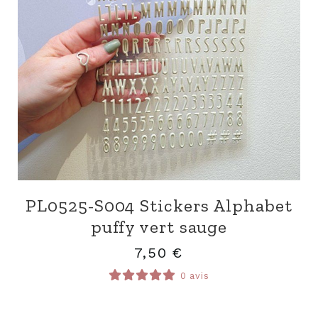
PL0525-S004 Stickers Alphabet
puffy vert sauge
7,50
€
0 avis