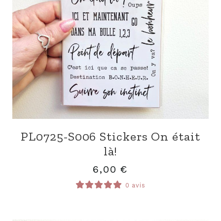
PL0725-S006 Stickers On était
là!
6,00
€
0 avis