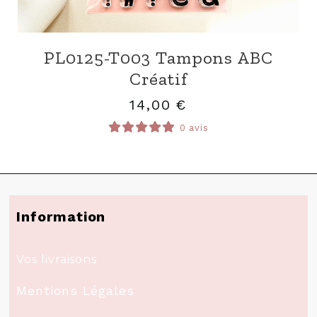
PL0125-T003 Tampons ABC
Créatif
14,00
€
0 avis
Information
Vos livraisons
Mentions Légales