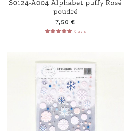
S0124-A004 Alphabet puffy Rosé
poudré
7,50
€
0 avis