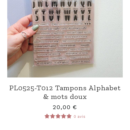
PL0525-T012 Tampons Alphabet
& mots doux
20,00
€
0 avis