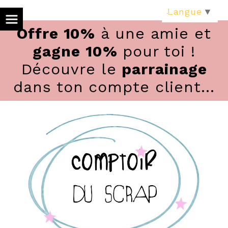
Panneau de gestion des cookies
Langue
▼
Offre 10%
à une amie et
gagne 10%
pour toi !
Découvre le
parrainage
dans ton compte client...