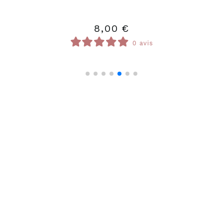
14,00
€
0 avis