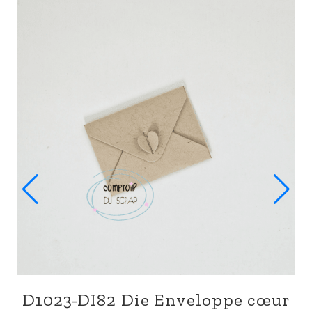
ns de
T1023-SA249 Moments en fa