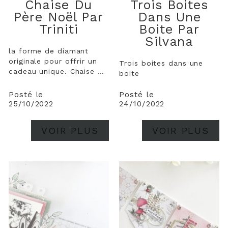
Chaise Du
Trois Boites
Père Noël Par
Dans Une
Triniti
Boite Par
Silvana
la forme de diamant
originale pour offrir un
Trois boites dans une
cadeau unique. Chaise du
boite
Père Noël Pour
compléter ma décoration
Posté le
Posté le
de Noël avec la boîte
25/10/2022
24/10/2022
aux lettres américaines
réalisée l’année dernière,
VOIR PLUS
VOIR PLUS
j’ai eu envie de fabriquer
la chaise du Père Noël.
Le siège...