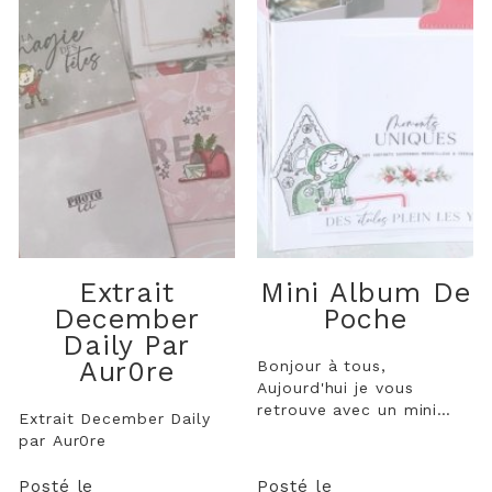
Extrait
Mini Album De
December
Poche
Daily Par
Aur0re
Bonjour à tous,
Aujourd'hui je vous
retrouve avec un mini
Extrait December Daily
album (mais vraiment
par Aur0re
mini, il mesure 11 cm de
côté) pouvant contenir
Posté le
Posté le