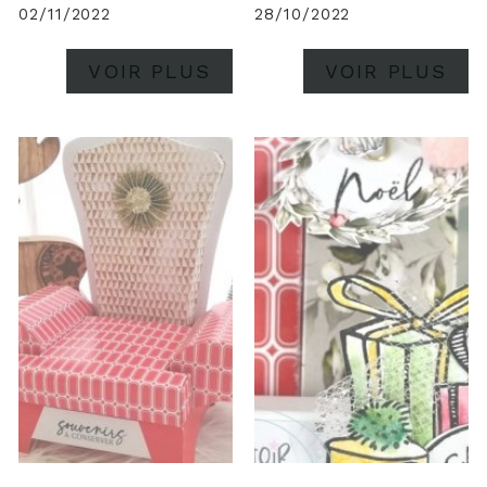
un pêle-mêle de vos
02/11/2022
28/10/2022
meilleurs clichés de Noël.
De par sa petite taille,
VOIR PLUS
VOIR PLUS
on peut l'avoir sur soi en
tout temps, comme...