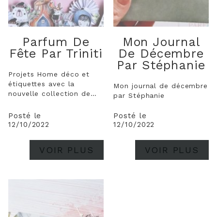
Parfum De
Mon Journal
Fête Par Triniti
De Décembre
Par Stéphanie
Projets Home déco et
étiquettes avec la
Mon journal de décembre
nouvelle collection de
par Stéphanie
papier de scrapbooking
Parfum de Fêtes
Posté le
Posté le
12/10/2022
12/10/2022
VOIR PLUS
VOIR PLUS