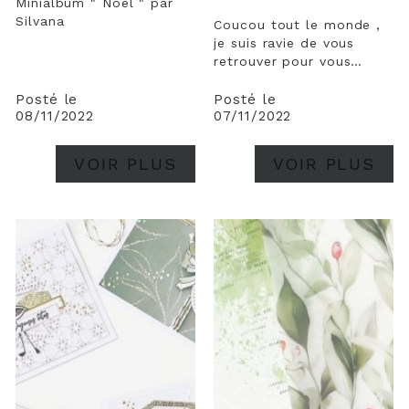
Minialbum " Noel " par
Silvana
Coucou tout le monde ,
je suis ravie de vous
retrouver pour vous
présenter ce Daily
Décember réalisé avec la
Posté le
Posté le
08/11/2022
07/11/2022
collection " parfum de
fête " . Comme vous le
savez j'aime
VOIR PLUS
VOIR PLUS
particulièrement réaliser
des mini albums il était
donc impératif...