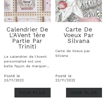
Calendrier De
Carte De
L'AVent 1ère
Voeux Par
Partie Par
Silvana
Triniti
Carte de Voeux par
Silvana
Le calendrier de l'Avent
personnalisé est une
belle façon de marquer
le coup quand on décide
de ne pas s'offrir de
Posté le
Posté le
23/11/2022
22/11/2022
cadeaux entre adultes.
Mes parents ont adoré
l'idée des petites boîtes
VOIR PLUS
VOIR PLUS
avec une photo de leurs
petits enfants à
découvrir à...