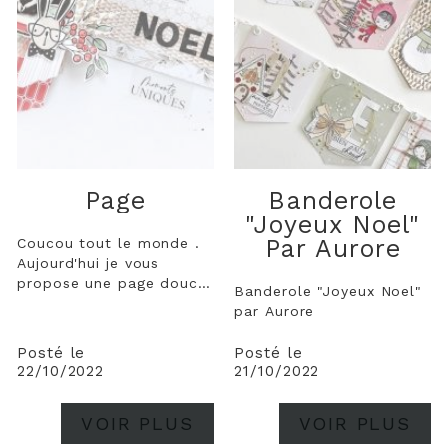
Page
Banderole
"Joyeux Noel"
Par Aurore
Coucou tout le monde .
Aujourd'hui je vous
propose une page douce
Banderole "Joyeux Noel"
avec la collection "
par Aurore
parfum de fêtes". Et oui
c'est bientôt les fêtes de
Posté le
Posté le
Noel et on commence à
22/10/2022
21/10/2022
s'activer surtout quand
on aime être organisé !!!
VOIR PLUS
VOIR PLUS
Alors pour ce mettre
dans le...