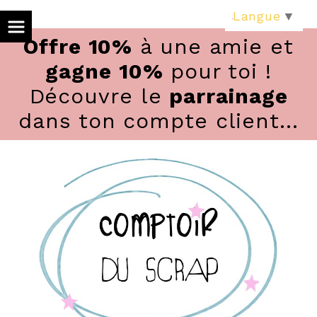
Panneau de gestion des cookies
Langue
▼
Offre 10%
à une amie et
gagne 10%
pour toi !
Découvre le
parrainage
dans ton compte client...