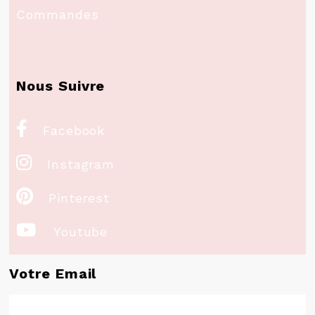
Commandes
Nous Suivre

Facebook

Instagram

Pinterest

Youtube
Votre Email