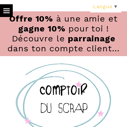
Panneau de gestion des cookies
Langue
▼
Offre 10%
à une amie et
gagne 10%
pour toi !
Découvre le
parrainage
dans ton compte client...