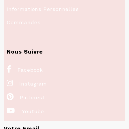
Informations Personnelles
Commandes
Nous Suivre

Facebook

Instagram

Pinterest

Youtube
Votre Email