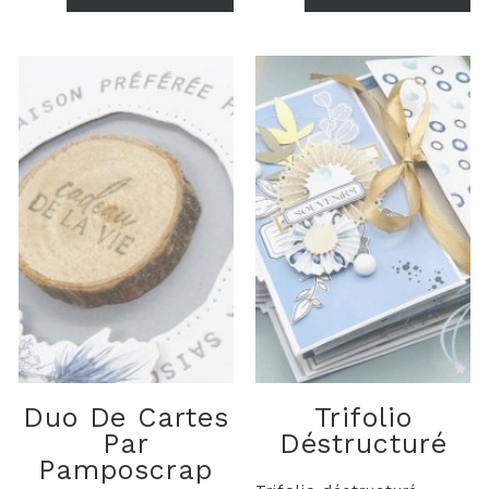
envie de jouer avec des
tons bleu et rouge,...
Duo De Cartes
Trifolio
Par
Déstructuré
Pamposcrap