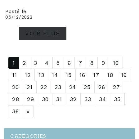
2022 avec cette 2ème
partie ! Calendrier de
Posté le
06/12/2022
l'Avent 2022 (2ème
partie) J'adore
l'utilisation du die
VOIR PLUS
enveloppe pour créer des
petites boîtes à bonheur.
Je me suis...
1
2
3
4
5
6
7
8
9
10
11
12
13
14
15
16
17
18
19
20
21
22
23
24
25
26
27
28
29
30
31
32
33
34
35
36
»
CATÉGORIES