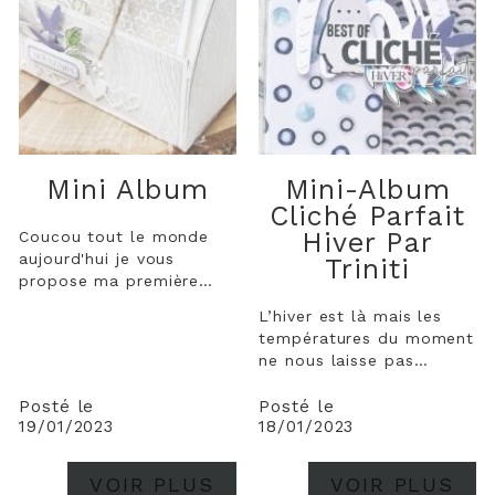
Mini Album
Mini-Album
Cliché Parfait
Hiver Par
Coucou tout le monde
aujourd'hui je vous
Triniti
propose ma première
création avec la nouvelle
L’hiver est là mais les
collection " eclipse
températures du moment
hivernale" . Il s'agit d'un
ne nous laisse pas
mini album dans une
penser que nous sommes
petite boîte ouverte. Il
en hiver (enfin, c’était
Posté le
Posté le
est très simple à réaliser
19/01/2023
18/01/2023
comme ça jusqu’à la
et ne possède pas de
semaine dernière). Cette
reliure. Les...
collection Eclipse
VOIR PLUS
VOIR PLUS
hivernale m’a donné