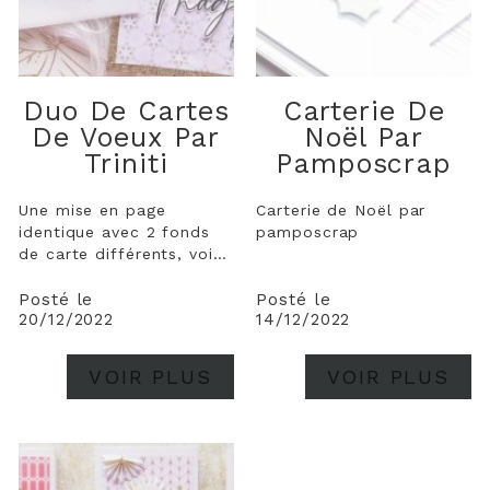
Duo De Cartes
Carterie De
De Voeux Par
Noël Par
Triniti
Pamposcrap
Une mise en page
Carterie de Noël par
identique avec 2 fonds
pamposcrap
de carte différents, voici
l’idée de base de ce duo
de cartes de vœux. Duo
Posté le
Posté le
20/12/2022
14/12/2022
Cartes de Voeux
Souhaitez vos voeux
avec cette collection de
VOIR PLUS
VOIR PLUS
papiers Parfum de Fête.
Elle se prête à merveille
avec le combo...