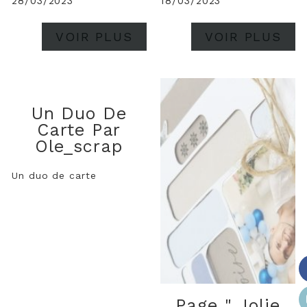
28/03/2023
18/03/2023
Boîte triangle qui a son
petit effet auprès des
invités.
VOIR PLUS
VOIR PLUS
Un Duo De
Carte Par
Ole_scrap
Un duo de carte
Page " Jolie