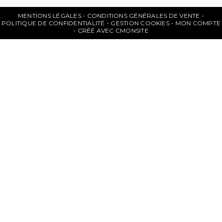
MENTIONS LÉGALES
CONDITIONS GÉNÉRALES DE VENTE
POLITIQUE DE CONFIDENTIALITÉ
GESTION COOKIES
MON COMPTE
CRÉÉ AVEC CMONSITE