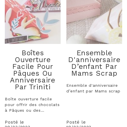
Boîtes
Ensemble
Ouverture
D'anniversaire
Facile Pour
D’enfant Par
Pâques Ou
Mams Scrap
Anniversaire
Par Triniti
Ensemble d'anniversaire
d’enfant par Mams scrap
Boîte ouverture facile
pour offrir des chocolats
à Pâques ou des
bonbons aux copains
pour son anniversaire.
Posté le
Posté le