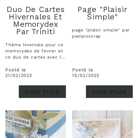
Duo De Cartes
Page "plaisir
Hivernales Et
Simple"
Memorydex
Par Triniti
page "plaisir simple" par
pamposcrap
Thème hivernale pour ce
memorydex de février et
ce duo de cartes avec la
collection de papier
Eclipse Hivernale
Posté le
Posté le
21/02/2023
15/02/2023
VOIR PLUS
VOIR PLUS