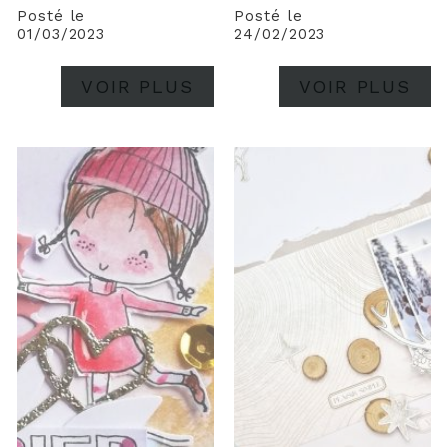
gros coup de coeur dans
Posté le
Posté le
cette collection
01/03/2023
24/02/2023
notamment : * Le die en
forme de coeur que vous
VOIR PLUS
VOIR PLUS
pouvez apercevoir sur
ses cartes . J'ai
simplement...