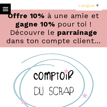
Panneau de gestion des cookies
Langue
▼
Offre 10%
à une amie et
gagne 10%
pour toi !
Découvre le
parrainage
dans ton compte client...