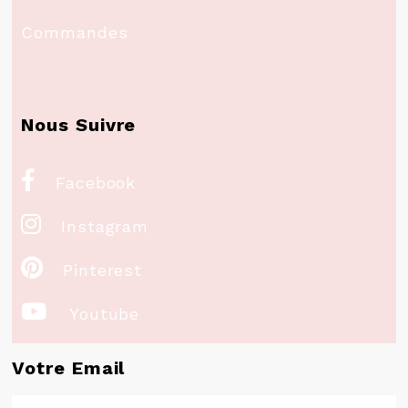
Commandes
Nous Suivre

Facebook

Instagram

Pinterest

Youtube
Votre Email