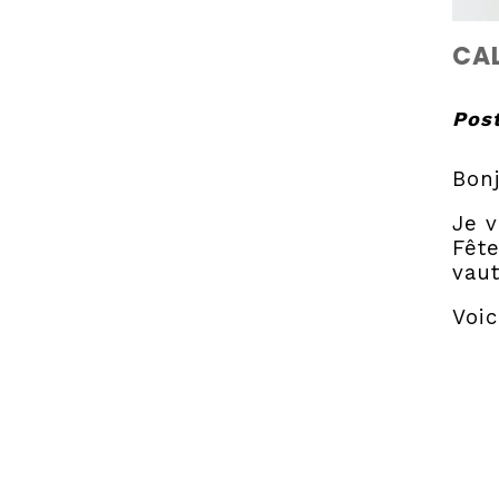
CAL
Post
Bonj
Je v
Fête
vaut
Voic