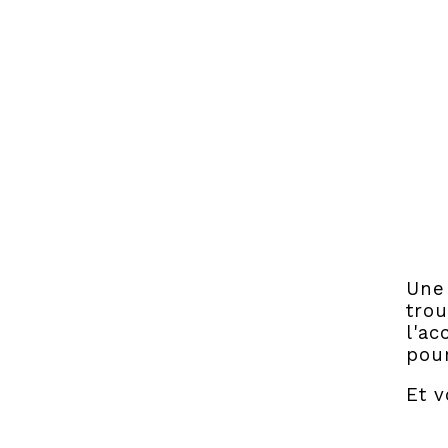
Une 
trou
l'ac
pour
Et v