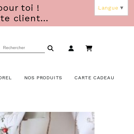
our toi !
Langue
▼
 client...
OREL
NOS PRODUITS
CARTE CADEAU