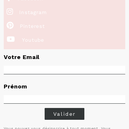

Instagram

Pinterest

Youtube
Votre Email
Prénom
Valider
Vous pouvez vous désinscrire à tout moment. Vous