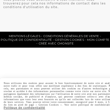
trouverez pour cela nos informations de contact dans les
conditions d'utilisation du site.
MENTIONS LÉGALES
CONDITIONS GÉNÉRALES DE VENTE
POLITIQUE DE CONFIDENTIALITÉ
GESTION COOKIES
MON COMPTE
CRÉÉ AVEC CMONSITE
Nous utilisons des cookies pour assurer le bon fonctionnement de notre site et anal
notre trafic et pour vous offrir une meilleure expérience à des fins de statistiques. 
cela, nos partenaires et nous peuvent utiliser des cookies ou d'autres technologies 
stocker et accéder à des informations personnelles comme votre visite sur notre site. 
partageons également des informations sur l'utilisation de notre site avec nos partenaire
médias sociaux, de publicité et d'analyse, qui peuvent combiner celles-ci avec d'au
informations que vous leur avez fournies ou qu'ils ont collectées lors de votre utilisa
de leurs services. Vous pouvez retirer votre consentement, enregistré pour 6 mois, à l'
du lien en pied de page « Gestion Cookies ». Voir notre politique de confidentiali
Politique de confidentialité