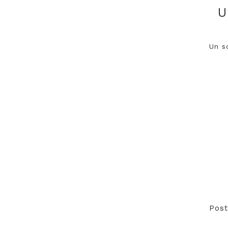
U
Un s
Post