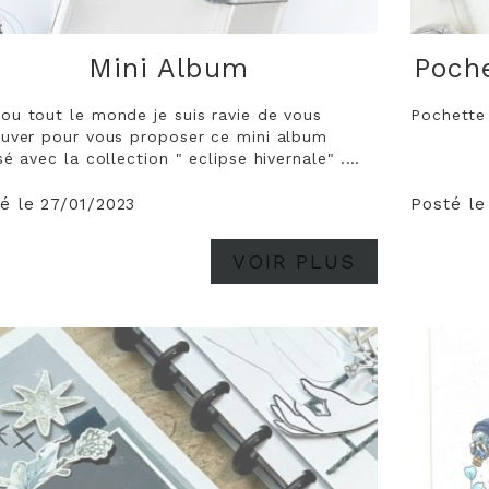
Mini Album
Poche
ou tout le monde je suis ravie de vous
Pochette 
ouver pour vous proposer ce mini album
sé avec la collection " eclipse hivernale" .
 choisis un combo couleur assez neutre beige
leu et une touche de blanc et j'adore , je suis
é le 27/01/2023
Posté le
.
VOIR PLUS