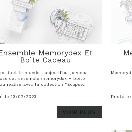
Ensemble Memorydex Et
Me
Boite Cadeau
ou tout le monde , aujourd'hui je vous
Memoryde
ose cet ensemble memorydex + boite
llection "Eclipse
rnale". Un ensemble simple à réaliser. J'ai
sis d'utilisé un combo assez doux . Pour
é le 13/02/2023
Posté le
 collection j'ai...
VOIR PLUS