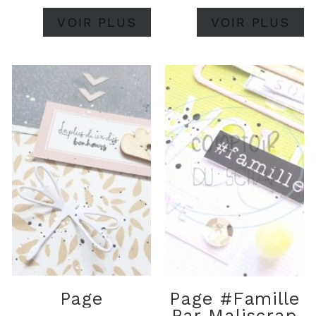
faire ! Vous le
VOIR PLUS
VOIR PLUS
trouverez ici le tuto pour
la pochette...
Revenons-en...
Page
Page #famille
Par Maliscrap