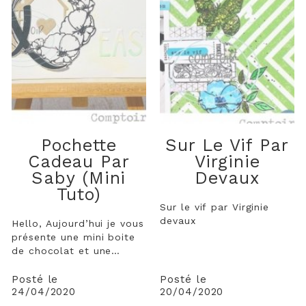
Pochette
Sur Le Vif Par
Cadeau Par
Virginie
Saby (mini
Devaux
Tuto)
Sur le vif par Virginie
devaux
Hello, Aujourd’hui je vous
présente une mini boite
de chocolat et une
pochette cadeau express
à reproduire pour toute
Posté le
Posté le
24/04/2020
20/04/2020
occasion et je vous offre
le mini tuto pour la