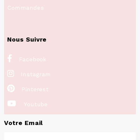
Commandes
Nous Suivre

Facebook

Instagram

Pinterest

Youtube
Votre Email