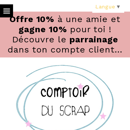
Panneau de gestion des cookies
Langue
▼
Offre 10%
à une amie et
gagne 10%
pour toi !
Découvre le
parrainage
dans ton compte client...