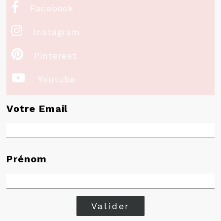

Facebook

Instagram

Pinterest

Youtube
Votre Email
Prénom
Valider