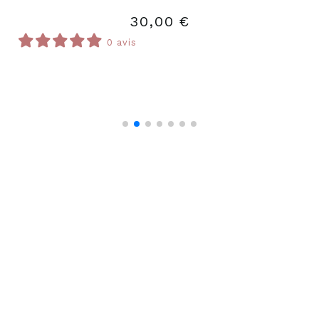
25,00
€
0 avis