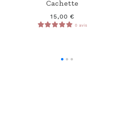
ntillés)
Timbre
15,00
€
0 avis