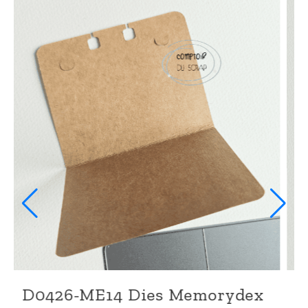
orydex
D0426-ME13 Dies Memory