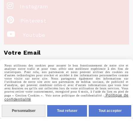

Instagram

Pinterest

Youtube
Votre Email
Nous utilisons des cookies pour assurer le bon fonctionnement de notre site et
analyser notre trafic et pour vous offrir une meilleure expérience à des fins de
statistiques. Pour cela, nos partenaires et nous peuvent utiliser des cookies ou
d'autres technologies pour stocker et accéder à des informations personnelles comme
votre visite sur notre site. Nous partageons également des informations sur
Prénom
l'utilisation de notre site avec nos partenaires de médias sociaux, de publicité et
d'analyse, qui peuvent combiner celles-ci avec d'autres informations que vous leur
avez fournies ou qu'ils ont collectées lors de votre utilisation de leurs services. Vous
pouvez retirer votre consentement, enregistré pour 6 mois, à l'aide du lien en pied de
Politique de
page « Gestion Cookies ». Voir notre politique de confidentialité :
confidentialité
Valider
Personnaliser
Tout refuser
Tout accepter
Vous pouvez vous désinscrire à tout moment. Vous
trouverez pour cela nos informations de contact dans les