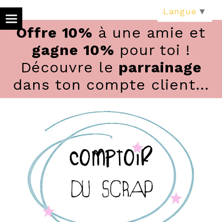
Panneau de gestion des cookies
Langue
▼
Offre 10%
à une amie et
gagne 10%
pour toi !
Découvre le
parrainage
dans ton compte client...