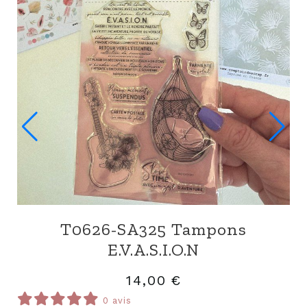
D0626-EC92 Dies Ecriture
11,00
€
0 avis