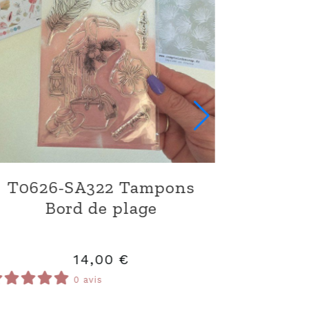
E0626-EB10 Dies-cuts
Destination évasion
6,00
€
0 avis