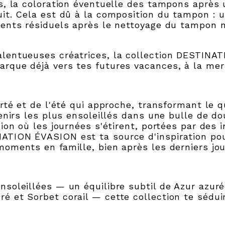
es, la coloration éventuelle des tampons après
uit. Cela est dû à la composition du tampon : 
ments résiduels après le nettoyage du tampon n
lentueuses créatrices, la collection DESTINAT
arque déjà vers tes futures vacances, à la me
erté et de l'été qui approche, transformant le q
venirs les plus ensoleillés dans une bulle de d
sion où les journées s'étirent, portées par des 
ATION ÉVASION est ta source d'inspiration pou
moments en famille, bien après les derniers jo
nsoleillées — un équilibre subtil de Azur azuré
 et Sorbet corail — cette collection te séduir