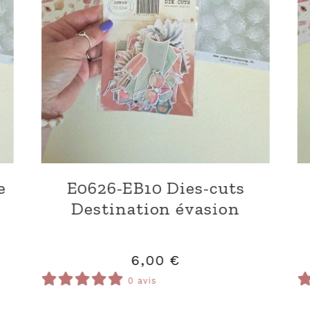
D0626-EC92 Dies Ecriture
t
n
11,00
€
0 avis