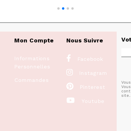
Vo
Mon Compte
Nous Suivre

Informations
Facebook
Personnelles

Instagram
Commandes
Vous

Pinterest
Vous
cont
site.

Youtube