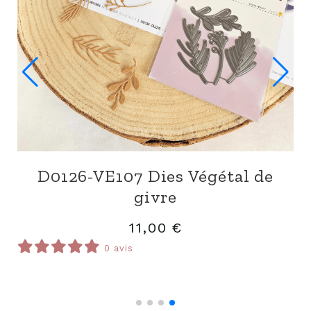
T0126- SA313 Tampons
rimé
B.O.N.H.E.U.R
14,00
€
0 avis