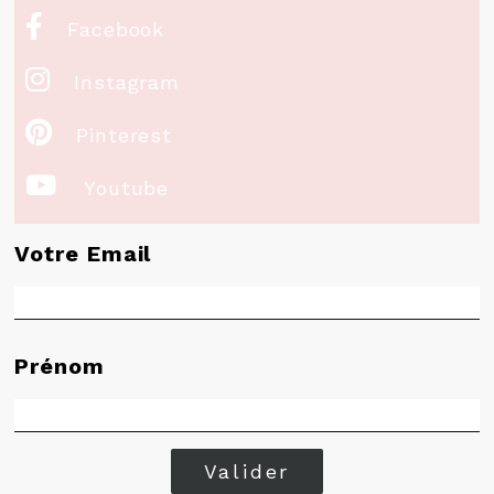

Facebook

Instagram

Pinterest

Youtube
Votre Email
Prénom
Valider