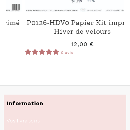
V0 Papier Kit imprimé
P0126-HDV0 
iver de velours
Hive
12,00
€
0 avis
0 av
Information
Vos livraisons