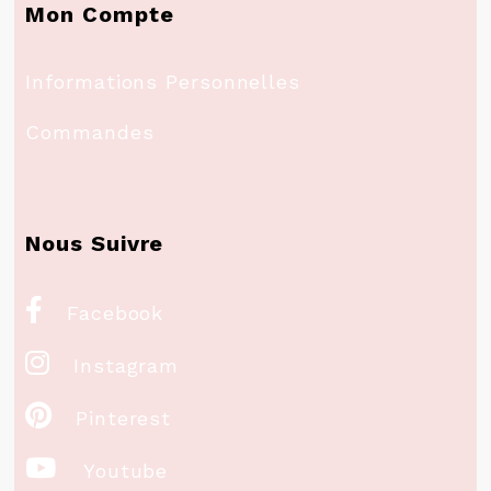
Mon Compte
Informations Personnelles
Commandes
Nous Suivre

Facebook

Instagram

Pinterest

Youtube