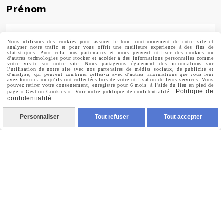
Prénom
Nous utilisons des cookies pour assurer le bon fonctionnement de notre site et
analyser notre trafic et pour vous offrir une meilleure expérience à des fins de
statistiques. Pour cela, nos partenaires et nous peuvent utiliser des cookies ou
Valider
d'autres technologies pour stocker et accéder à des informations personnelles comme
votre visite sur notre site. Nous partageons également des informations sur
l'utilisation de notre site avec nos partenaires de médias sociaux, de publicité et
d'analyse, qui peuvent combiner celles-ci avec d'autres informations que vous leur
avez fournies ou qu'ils ont collectées lors de votre utilisation de leurs services. Vous
Vous pouvez vous désinscrire à tout moment. Vous
pouvez retirer votre consentement, enregistré pour 6 mois, à l'aide du lien en pied de
trouverez pour cela nos informations de contact dans les
Politique de
page « Gestion Cookies ». Voir notre politique de confidentialité :
conditions d'utilisation du site.
confidentialité
Personnaliser
Tout refuser
Tout accepter
MENTIONS LÉGALES
CONDITIONS GÉNÉRALES DE VENTE
POLITIQUE DE CONFIDENTIALITÉ
GESTION COOKIES
MON COMPTE
CRÉÉ AVEC CMONSITE