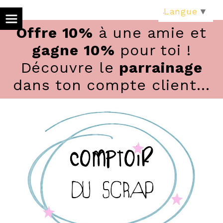
Panneau de gestion des cookies
Langue
▼
Offre 10%
à une amie et
gagne 10%
pour toi !
Découvre le
parrainage
dans ton compte client...