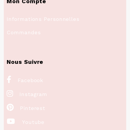
Mon Compte
Informations Personnelles
Commandes
Nous Suivre

Facebook

Instagram

Pinterest

Youtube