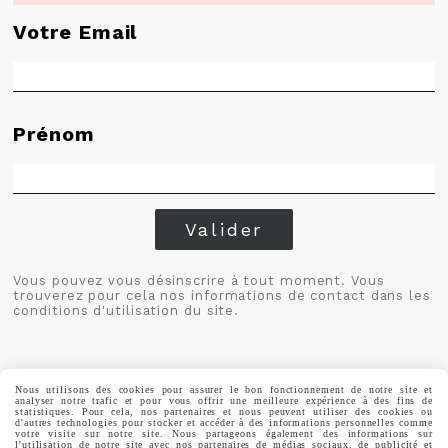
Votre Email
Prénom
Valider
Vous pouvez vous désinscrire à tout moment. Vous
trouverez pour cela nos informations de contact dans les
conditions d'utilisation du site.
Nous utilisons des cookies pour assurer le bon fonctionnement de notre site et
analyser notre trafic et pour vous offrir une meilleure expérience à des fins de
statistiques. Pour cela, nos partenaires et nous peuvent utiliser des cookies ou
d'autres technologies pour stocker et accéder à des informations personnelles comme
MENTIONS LÉGALES
CONDITIONS GÉNÉRALES DE VENTE
votre visite sur notre site. Nous partageons également des informations sur
POLITIQUE DE CONFIDENTIALITÉ
GESTION COOKIES
MON COMPTE
l'utilisation de notre site avec nos partenaires de médias sociaux, de publicité et