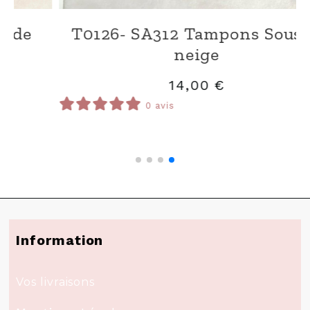
P0126-HDV0 Papier Kit imprimé
Hiver de velours
12,00
€
0 avis
Information
Vos livraisons