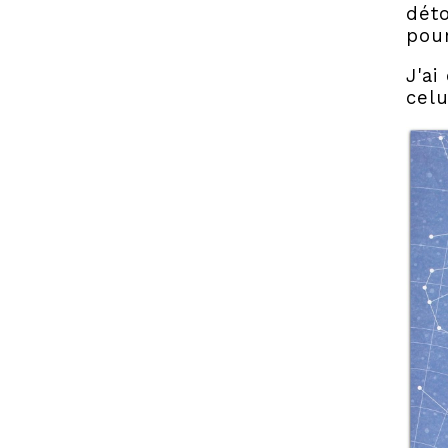
déto
pour
J'ai
celu