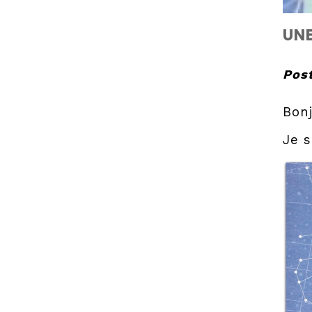
UNE
Post
Bonj
Je s