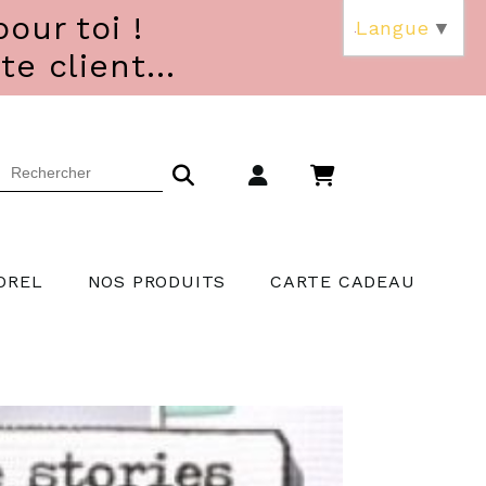
our toi !
Langue
▼
 client...
OREL
NOS PRODUITS
CARTE CADEAU