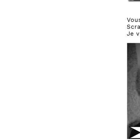
Vou
Scra
Je v