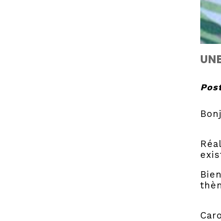
UNE
Post
Bonj
Réa
exis
Bien
thèm
Caro