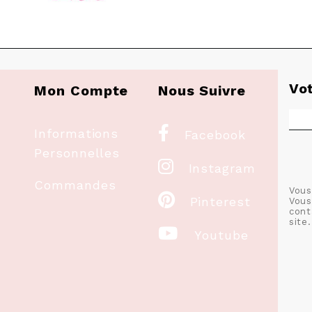
Vo
Mon Compte
Nous Suivre

Informations
Facebook
Personnelles

Instagram
Commandes
Vous

Pinterest
Vous
cont
site.

Youtube