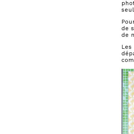
pho
seu
Pou
de s
de m
Les
dépa
comm