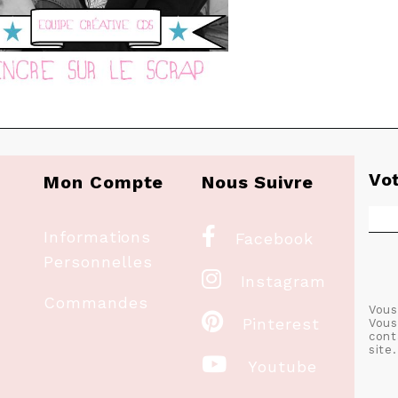
Vo
Mon Compte
Nous Suivre

Informations
Facebook
Personnelles

Instagram
Commandes
Vous

Pinterest
Vous
cont
site.

Youtube