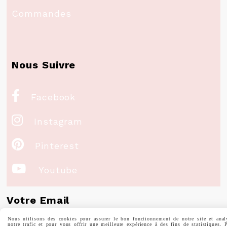
Commandes
Nous Suivre

Facebook

Instagram

Pinterest

Youtube
Votre Email
Nous utilisons des cookies pour assurer le bon fonctionnement de notre site et anal
notre trafic et pour vous offrir une meilleure expérience à des fins de statistiques. 