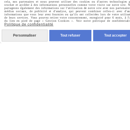
cela, nos partenaires et nous peuvent utiliser des cookies ou d'autres technologies 
stocker et accéder à des informations personnelles comme votre visite sur notre site. 
partageons également des informations sur l'utilisation de notre site avec nos partenaire
médias sociaux, de publicité et d'analyse, qui peuvent combiner celles-ci avec d'au
Prénom
informations que vous leur avez fournies ou qu'ils ont collectées lors de votre utilisa
de leurs services. Vous pouvez retirer votre consentement, enregistré pour 6 mois, à l'
du lien en pied de page « Gestion Cookies ». Voir notre politique de confidentiali
Politique de confidentialité
Personnaliser
Tout refuser
Tout accepter
Valider
Vous pouvez vous désinscrire à tout moment. Vous
trouverez pour cela nos informations de contact dans les
conditions d'utilisation du site.
MENTIONS LÉGALES
CONDITIONS GÉNÉRALES DE VENTE
POLITIQUE DE CONFIDENTIALITÉ
GESTION COOKIES
MON COMPTE
CRÉÉ AVEC CMONSITE