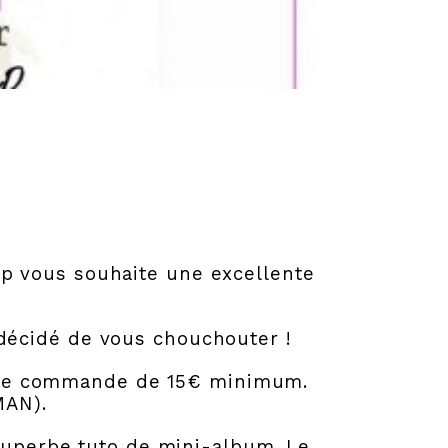
ap vous souhaite une excellente
 décidé de vous chouchouter !
toute commande de 15€ minimum.
MAN).
 superbe tuto de mini-album. Le