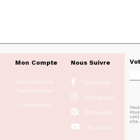
Vo
Mon Compte
Nous Suivre

Informations
Facebook
Personnelles

Instagram
Commandes
Vous

Pinterest
Vous
cont
site.

Youtube