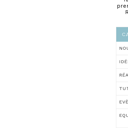
pre
C
NO
IDÉ
RÉA
TUT
EVÈ
EQU