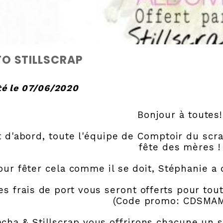
O STILLSCRAP
té le 07/06/2020
Bonjour à toutes!
t d'abord, toute l'équipe de Comptoir du scr
fête des mères !
our fêter cela comme il se doit, Stéphanie a
es frais de port vous seront offerts pour 
(Code promo: CDSMA
acha & Stillscrap vous offrirons chacune un