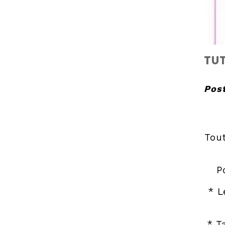
TUT
Pos
Tou
P
* L
* T