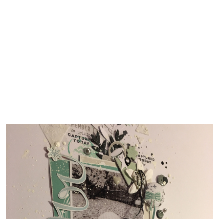
blancs, d'ajouter de la
modeling paste sur un
mask triangles ...
Pour la finition, un
titre détouré, plein de
petits embellissements
dont le superbe badge
"étoiles" de la
collection thème
symbole et des taches.