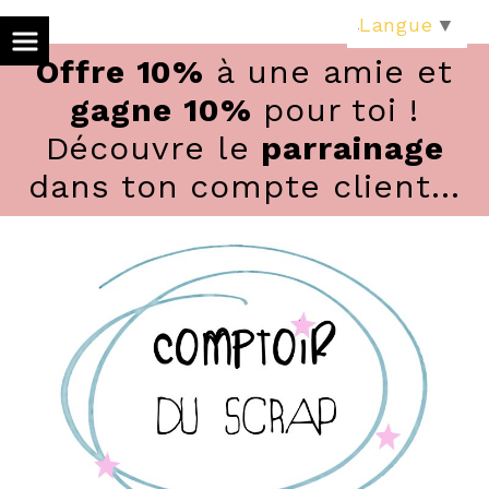
Panneau de gestion des cookies
Langue
▼
Offre 10%
à une amie et
gagne 10%
pour toi !
Découvre le
parrainage
dans ton compte client...