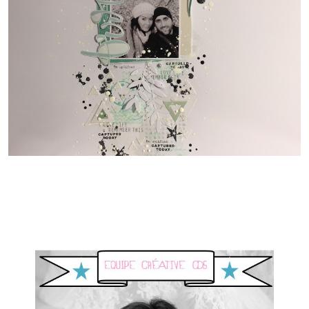
J'espère que cette
page vous a plu & je
vous dis à bientôt
avec plein d'autres
réas ;)