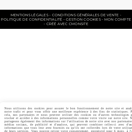
MENTIONS LÉGALES
CONDITIONS GÉNÉRALES DE VENTE
POLITIQUE DE CONFIDENTIALITÉ
GESTION COOKIES
MON COMPTE
CRÉÉ AVEC CMONSITE
Nous utilisons des cookies pour assurer le bon fonctionnement de notre site et anal
notre trafic et pour vous offrir une meilleure expérience à des fins de statistiques. 
cela, nos partenaires et nous peuvent utiliser des cookies ou d'autres technologies 
stocker et accéder à des informations personnelles comme votre visite sur notre site. 
partageons également des informations sur l'utilisation de notre site avec nos partenaire
médias sociaux, de publicité et d'analyse, qui peuvent combiner celles-ci avec d'au
informations que vous leur avez fournies ou qu'ils ont collectées lors de votre utilisa
de leurs services. Vous pouvez retirer votre consentement, enregistré pour 6 mois, à l'