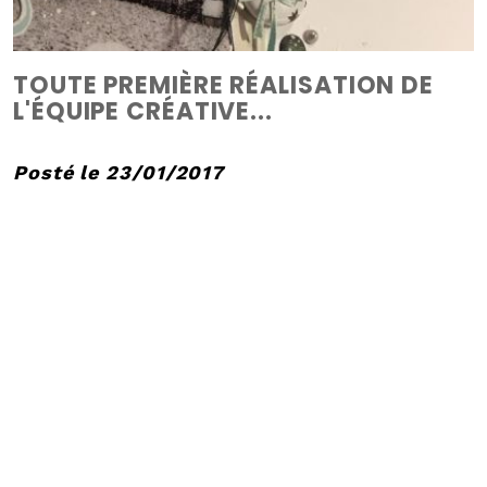
TOUTE PREMIÈRE RÉALISATION DE
L'ÉQUIPE CRÉATIVE...
Posté le 23/01/2017
Hello!
C'est moi qui ai
l'honneur de proposer
ma toute première
page en tant que DT.
La collection Mint,
Choco &
Gourmandises des