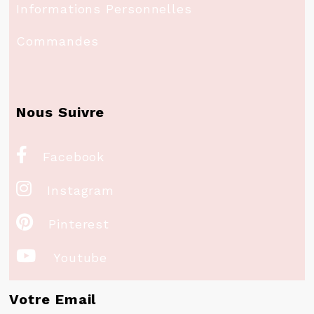
Informations Personnelles
Commandes
Nous Suivre

Facebook

Instagram

Pinterest

Youtube
Votre Email