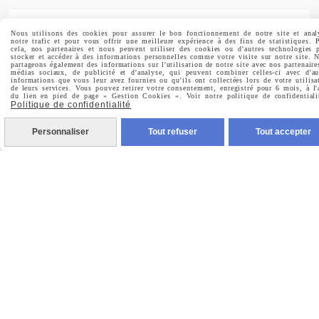
Nous utilisons des cookies pour assurer le bon fonctionnement de notre site et anal
notre trafic et pour vous offrir une meilleure expérience à des fins de statistiques. 
cela, nos partenaires et nous peuvent utiliser des cookies ou d'autres technologies 
Prénom
stocker et accéder à des informations personnelles comme votre visite sur notre site. 
partageons également des informations sur l'utilisation de notre site avec nos partenaire
médias sociaux, de publicité et d'analyse, qui peuvent combiner celles-ci avec d'au
informations que vous leur avez fournies ou qu'ils ont collectées lors de votre utilisa
de leurs services. Vous pouvez retirer votre consentement, enregistré pour 6 mois, à l'
du lien en pied de page « Gestion Cookies ». Voir notre politique de confidentiali
Politique de confidentialité
Valider
Personnaliser
Tout refuser
Tout accepter
Vous pouvez vous désinscrire à tout moment. Vous
trouverez pour cela nos informations de contact dans les
conditions d'utilisation du site.
MENTIONS LÉGALES
CONDITIONS GÉNÉRALES DE VENTE
POLITIQUE DE CONFIDENTIALITÉ
GESTION COOKIES
MON COMPTE
CRÉÉ AVEC CMONSITE