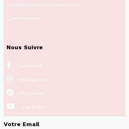
Informations Personnelles
Commandes
Nous Suivre

Facebook

Instagram

Pinterest

Youtube
Votre Email